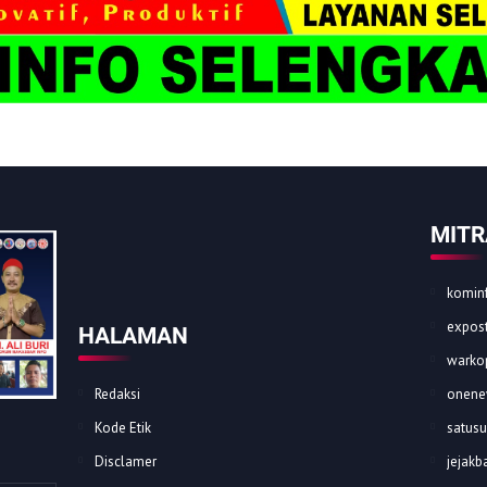
MITR
kominf
expost
HALAMAN
warkop
Redaksi
onene
Kode Etik
satusu
Disclamer
jejakba