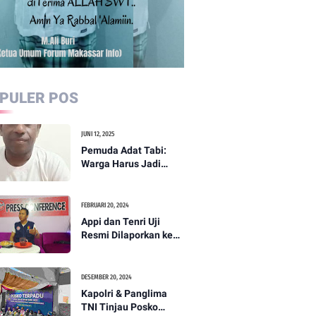
PULER POS
JUNI 12, 2025
Pemuda Adat Tabi:
Warga Harus Jadi
Garda Terdepan
Perdamaian di Papua
FEBRUARI 20, 2024
Appi dan Tenri Uji
Resmi Dilaporkan ke
Bawaslu, Yang Lain
Menyusul
DESEMBER 20, 2024
Kapolri & Panglima
TNI Tinjau Posko