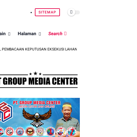
SITEMAP
ain
Halaman
Search
AN KEPUTUSAN EKSEKUSI LAHAN DI PINRANG
BRIGJEN POL. DR. M