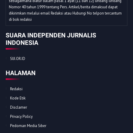
sebagaimana diatur dalam pasal 1 ayat (11 dan 12) undang-undang
Nomor 40 tahun 1999 tentang Pers. Artikel/berita dimaksud dapat
dikirimkan melalui email Redaksi atau Hubungi No telpon tercantum
di bok redaksi
SUARA INDEPENDEN JURNALIS
INDONESIA
SIJI.OR.ID
HALAMAN
Redaksi
Kode Etik
Disclamer
Privacy Policy
Pedoman Media Siber