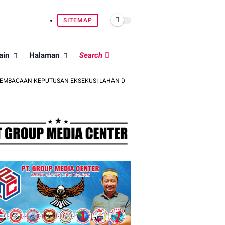
SITEMAP
ain
Halaman
Search
 KEPUTUSAN EKSEKUSI LAHAN DI PINRANG
BRIGJEN POL. DR. MOKH