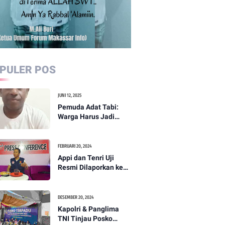
PULER POS
JUNI 12, 2025
Pemuda Adat Tabi:
Warga Harus Jadi
Garda Terdepan
Perdamaian di Papua
FEBRUARI 20, 2024
Appi dan Tenri Uji
Resmi Dilaporkan ke
Bawaslu, Yang Lain
Menyusul
DESEMBER 20, 2024
Kapolri & Panglima
TNI Tinjau Posko