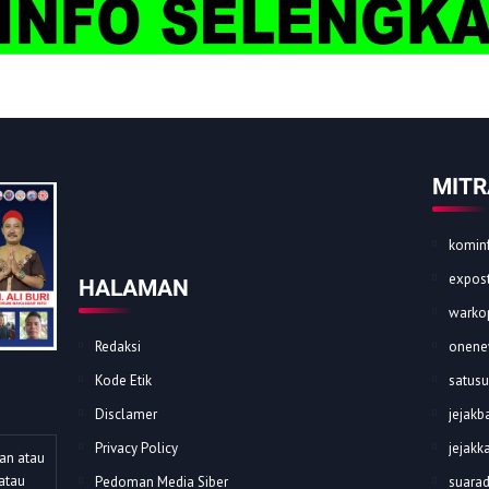
MITR
kominf
expost
HALAMAN
warkop
Redaksi
onene
Kode Etik
satusu
Disclamer
jejakba
Privacy Policy
jejakk
dan atau
atau
Pedoman Media Siber
suarad