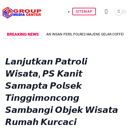
SITEMAP
BREAKING NEWS
AT KEMITRAAN DENGAN INSAN PERS, POLRES MAJENE GELAR COFFEE MORNING
𝙇𝙖𝙣𝙟𝙪𝙩𝙠𝙖𝙣 𝙋𝙖𝙩𝙧𝙤𝙡𝙞
𝙒𝙞𝙨𝙖𝙩𝙖, 𝙋𝙎 𝙆𝙖𝙣𝙞𝙩
𝙎𝙖𝙢𝙖𝙥𝙩𝙖 𝙋𝙤𝙡𝙨𝙚𝙠
𝙏𝙞𝙣𝙜𝙜𝙞𝙢𝙤𝙣𝙘𝙤𝙣𝙜
𝙎𝙖𝙢𝙗𝙖𝙣𝙜𝙞 𝙊𝙗𝙟𝙚𝙠 𝙒𝙞𝙨𝙖𝙩𝙖
𝙍𝙪𝙢𝙖𝙝 𝙆𝙪𝙧𝙘𝙖𝙘𝙞