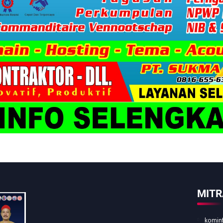
MITR
kominf