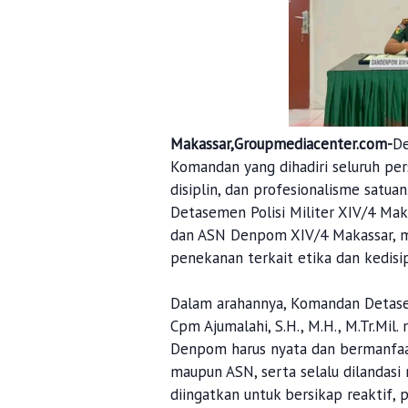
Makassar,Groupmediacenter.com-
De
Komandan yang dihadiri seluruh pers
disiplin, dan profesionalisme satua
Detasemen Polisi Militer XIV/4 Maka
dan ASN Denpom XIV/4 Makassar, me
penekanan terkait etika dan kedisip
Dalam arahannya, Komandan Detasem
Cpm Ajumalahi, S.H., M.H., M.Tr.Mi
Denpom harus nyata dan bermanfaa
maupun ASN, serta selalu dilandasi
diingatkan untuk bersikap reaktif, p