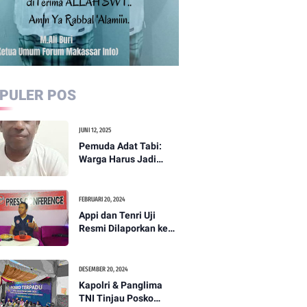
PULER POS
JUNI 12, 2025
Pemuda Adat Tabi:
Warga Harus Jadi
Garda Terdepan
Perdamaian di Papua
FEBRUARI 20, 2024
Appi dan Tenri Uji
Resmi Dilaporkan ke
Bawaslu, Yang Lain
Menyusul
DESEMBER 20, 2024
Kapolri & Panglima
TNI Tinjau Posko