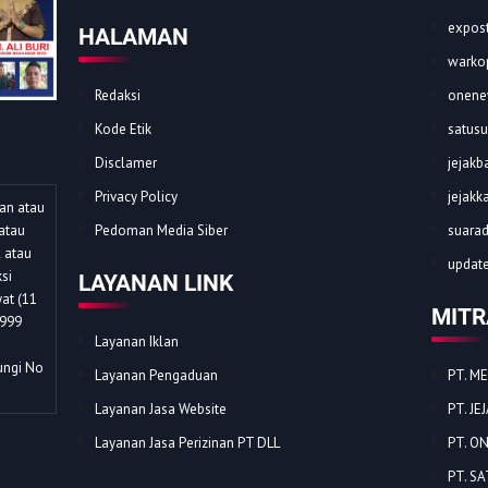
expost
HALAMAN
warkop
Redaksi
onene
Kode Etik
satusu
Disclamer
jejakba
Privacy Policy
jejakk
dan atau
atau
Pedoman Media Siber
suarad
l atau
update
si
LAYANAN LINK
at (11
MITR
1999
Layanan Iklan
ungi No
Layanan Pengaduan
PT. M
Layanan Jasa Website
PT. J
Layanan Jasa Perizinan PT DLL
PT. O
PT. S