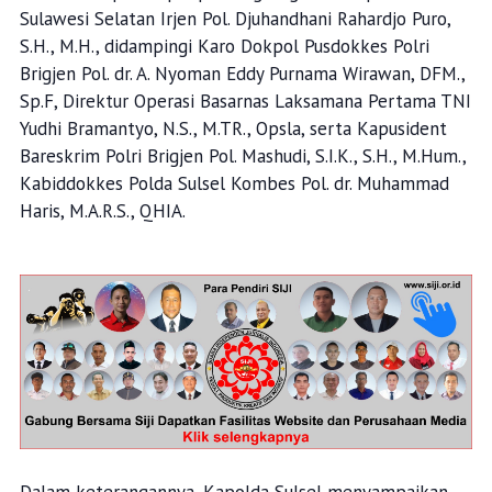
Sulawesi Selatan Irjen Pol. Djuhandhani Rahardjo Puro,
S.H., M.H., didampingi Karo Dokpol Pusdokkes Polri
Brigjen Pol. dr. A. Nyoman Eddy Purnama Wirawan, DFM.,
Sp.F, Direktur Operasi Basarnas Laksamana Pertama TNI
Yudhi Bramantyo, N.S., M.TR., Opsla, serta Kapusident
Bareskrim Polri Brigjen Pol. Mashudi, S.I.K., S.H., M.Hum.,
Kabiddokkes Polda Sulsel Kombes Pol. dr. Muhammad
Haris, M.A.R.S., QHIA.
Dalam keterangannya, Kapolda Sulsel menyampaikan