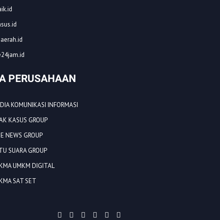
ik.id
asus.id
aerah.id
24jam.id
A PERUSAHAAN
EDIA KOMUNIKASI INFORMASI
EJAK KASUS GROUP
NE NEWS GROUP
ATU SUARA GROUP
UKMA UMKM DIGITAL
UKMA SAT SET