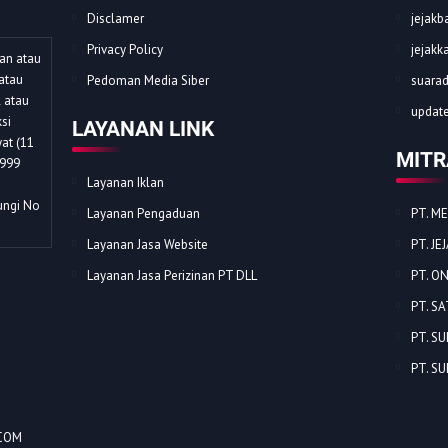
Disclamer
jejakba
Privacy Policy
jejakk
dan atau
atau
Pedoman Media Siber
suarad
l atau
update
si
LAYANAN LINK
at (11
MITR
1999
Layanan Iklan
ungi No
Layanan Pengaduan
PT. M
Layanan Jasa Website
PT. J
Layanan Jasa Perizinan PT DLL
PT. O
PT. S
PT. S
PT. S
COM