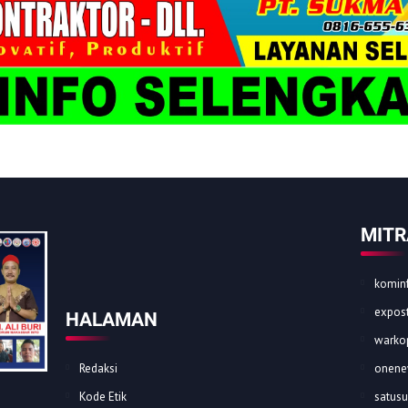
MITR
kominf
expost
HALAMAN
warkop
Redaksi
onene
Kode Etik
satusu