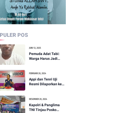
PULER POS
JUNI 12, 2025
Pemuda Adat Tabi:
Warga Harus Jadi
Garda Terdepan
Perdamaian di Papua
FEBRUARI 20, 2024
Appi dan Tenri Uji
Resmi Dilaporkan ke
Bawaslu, Yang Lain
Menyusul
DESEMBER 20, 2024
Kapolri & Panglima
TNI Tinjau Posko