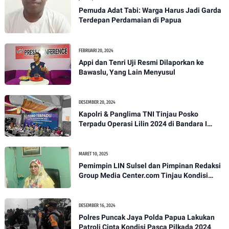
Pemuda Adat Tabi: Warga Harus Jadi Garda
Terdepan Perdamaian di Papua
FEBRUARI 20, 2024
Appi dan Tenri Uji Resmi Dilaporkan ke
Bawaslu, Yang Lain Menyusul
DESEMBER 20, 2024
Kapolri & Panglima TNI Tinjau Posko
Terpadu Operasi Lilin 2024 di Bandara I
Gusti Ngurah Rai
MARET 10, 2025
Pemimpin LIN Sulsel dan Pimpinan Redaksi
Group Media Center.com Tinjau Kondisi
Fasilitas di SMPN 22 Makassar, Klarifikasi
Isu Penjualan LKS dan Perbaikan Fasilitas
DESEMBER 16, 2024
Polres Puncak Jaya Polda Papua Lakukan
Patroli Cipta Kondisi Pasca Pilkada 2024