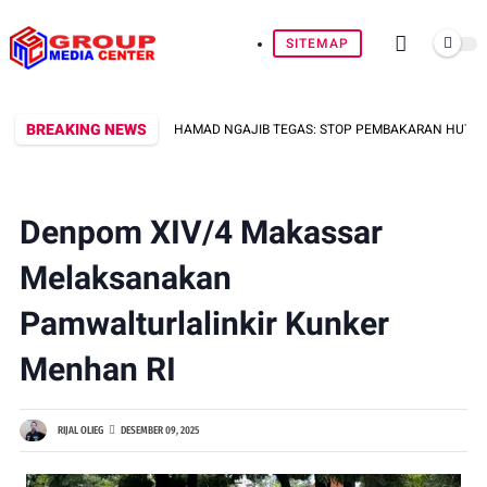
SITEMAP
BREAKING NEWS
RIGJEN POL. DR. MOKHAMAD NGAJIB TEGAS: STOP PEMBAKARAN HUTAN DAN L
Denpom XIV/4 Makassar
Melaksanakan
Pamwalturlalinkir Kunker
Menhan RI
RIJAL OLIEG
DESEMBER 09, 2025