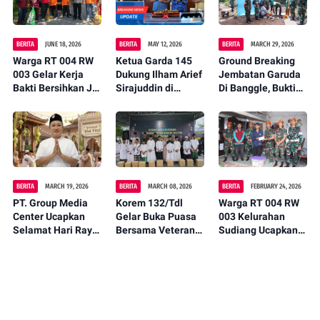
BERITA
JUNE 18, 2026
BERITA
MAY 12, 2026
BERITA
MARCH 29, 2026
Warga RT 004 RW
Ketua Garda 145
Ground Breaking
003 Gelar Kerja
Dukung Ilham Arief
Jembatan Garuda
Bakti Bersihkan Jl.
Sirajuddin di
Di Banggle, Bukti
Arung Teko,
Musda partai
Nyata Kehadiran
Wujudkan
Golkar
Negara Untuk
Lingkungan Asri
Rakyat
dan Nyaman
BERITA
MARCH 19, 2026
BERITA
MARCH 08, 2026
BERITA
FEBRUARY 24, 2026
PT. Group Media
Korem 132/Tdl
Warga RT 004 RW
Center Ucapkan
Gelar Buka Puasa
003 Kelurahan
Selamat Hari Raya
Bersama Veteran
Sudiang Ucapkan
Idul Fitri 1447 H
dan Anak Panti
Terima Kasih
Jadikan Momen
Asuhan
kepada TNI
Kemenangan
Angkatan Udara
Untuk Mempererat
(Komando Pasukan
Kebersamaan.
Gerak Cepat)