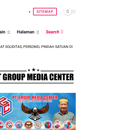
SITEMAP
ain
Halaman
Search
S, PERSONEL PINDAH SATUAN DILEPAS PENUH KEKELUARGAAN
BERSA