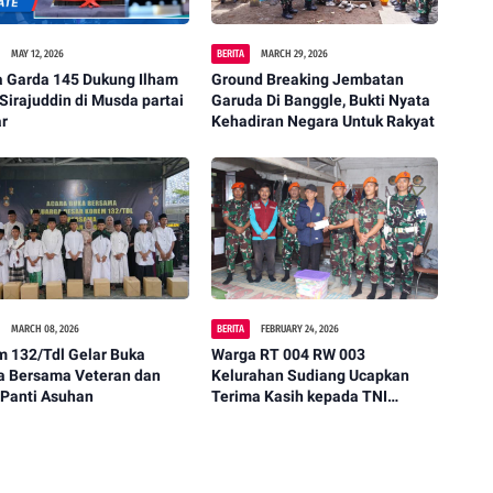
MAY 12, 2026
BERITA
MARCH 29, 2026
a Garda 145 Dukung Ilham
Ground Breaking Jembatan
 Sirajuddin di Musda partai
Garuda Di Banggle, Bukti Nyata
ar
Kehadiran Negara Untuk Rakyat
MARCH 08, 2026
BERITA
FEBRUARY 24, 2026
m 132/Tdl Gelar Buka
Warga RT 004 RW 003
a Bersama Veteran dan
Kelurahan Sudiang Ucapkan
 Panti Asuhan
Terima Kasih kepada TNI
Angkatan Udara (Komando
Pasukan Gerak Cepat)