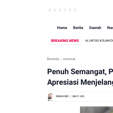
Home
Berita
Daerah
Nas
BREAKING NEWS
KE-81, KODIM 1409/GOWA GELAR LOMBA SEPEDA LINTAS KOLAM DI PERMANDIAN
Beranda
nasional
Penuh Semangat, P
Apresiasi Menjela
REDAKSI (BR)
JUNI 17, 2025