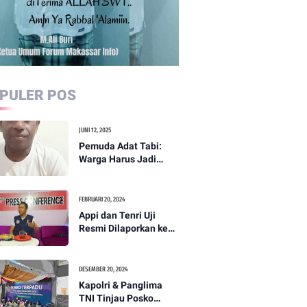
PULER POS
JUNI 12, 2025
Pemuda Adat Tabi:
Warga Harus Jadi
Garda Terdepan
Perdamaian di Papua
FEBRUARI 20, 2024
Appi dan Tenri Uji
Resmi Dilaporkan ke
Bawaslu, Yang Lain
Menyusul
DESEMBER 20, 2024
Kapolri & Panglima
TNI Tinjau Posko