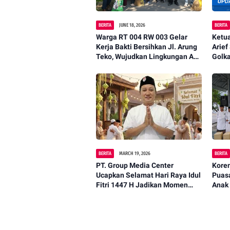
BERITA
JUNE 18, 2026
BERITA
Warga RT 004 RW 003 Gelar
Ketu
Kerja Bakti Bersihkan Jl. Arung
Arief
Teko, Wujudkan Lingkungan Asri
Golk
dan Nyaman
BERITA
MARCH 19, 2026
BERITA
PT. Group Media Center
Kore
Ucapkan Selamat Hari Raya Idul
Puas
Fitri 1447 H Jadikan Momen
Anak
Kemenangan Untuk
Mempererat Kebersamaan.