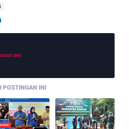
l
DAKSI (BR)
 POSTINGAN INI