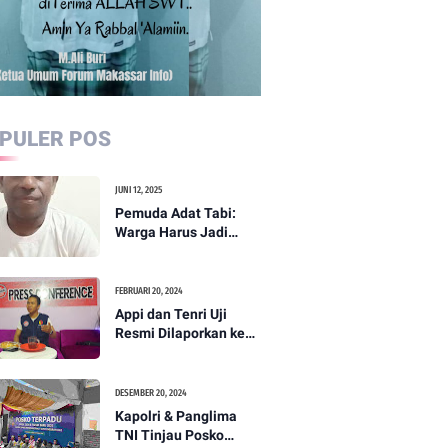
PULER POS
JUNI 12, 2025
Pemuda Adat Tabi:
Warga Harus Jadi
Garda Terdepan
Perdamaian di Papua
FEBRUARI 20, 2024
Appi dan Tenri Uji
Resmi Dilaporkan ke
Bawaslu, Yang Lain
Menyusul
DESEMBER 20, 2024
Kapolri & Panglima
TNI Tinjau Posko