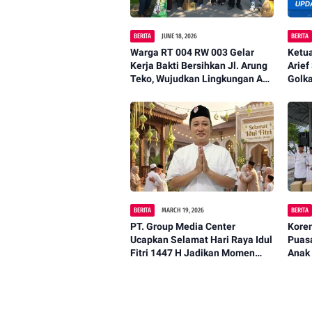
BERITA
JUNE 18, 2026
BERITA
Warga RT 004 RW 003 Gelar
Ketu
Kerja Bakti Bersihkan Jl. Arung
Arief
Teko, Wujudkan Lingkungan Asri
Golk
dan Nyaman
BERITA
MARCH 19, 2026
BERITA
PT. Group Media Center
Kore
Ucapkan Selamat Hari Raya Idul
Puas
Fitri 1447 H Jadikan Momen
Anak
Kemenangan Untuk
Mempererat Kebersamaan.