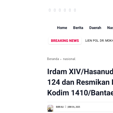
Home
Berita
Daerah
Nas
BREAKING NEWS
N EKSEKUSI LAHAN DI PINRANG
BRIGJEN POL. DR. MOKHAMAD NGA
Beranda
nasional
Irdam XIV/Hasanu
124 dan Resmikan
Kodim 1410/Banta
BURI ALI
JUNI 04, 2025