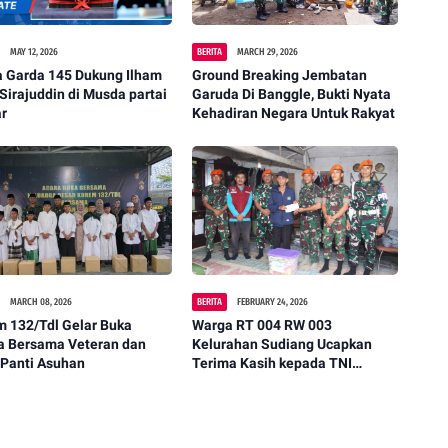
MAY 12, 2026
BERITA
MARCH 29, 2026
a Garda 145 Dukung Ilham
Ground Breaking Jembatan
 Sirajuddin di Musda partai
Garuda Di Banggle, Bukti Nyata
ar
Kehadiran Negara Untuk Rakyat
MARCH 08, 2026
BERITA
FEBRUARY 24, 2026
m 132/Tdl Gelar Buka
Warga RT 004 RW 003
a Bersama Veteran dan
Kelurahan Sudiang Ucapkan
 Panti Asuhan
Terima Kasih kepada TNI
Angkatan Udara (Komando
Pasukan Gerak Cepat)