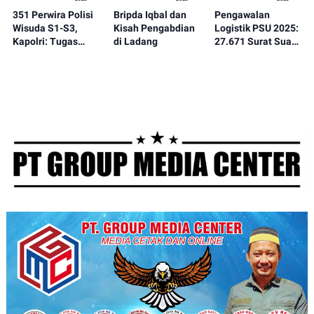
351 Perwira Polisi
Bripda Iqbal dan
Pengawalan
Wisuda S1-S3,
Kisah Pengabdian
Logistik PSU 2025:
Kapolri: Tugas
di Ladang
27.671 Surat Suara
Polri Melayani
digeser ke
Masyarakat
Mamberamo Raya