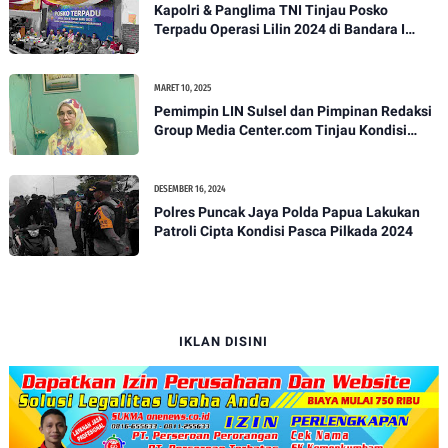
Kapolri & Panglima TNI Tinjau Posko
Terpadu Operasi Lilin 2024 di Bandara I
Gusti Ngurah Rai
MARET 10, 2025
Pemimpin LIN Sulsel dan Pimpinan Redaksi
Group Media Center.com Tinjau Kondisi
Fasilitas di SMPN 22 Makassar, Klarifikasi
Isu Penjualan LKS dan Perbaikan Fasilitas
DESEMBER 16, 2024
Polres Puncak Jaya Polda Papua Lakukan
Patroli Cipta Kondisi Pasca Pilkada 2024
IKLAN DISINI