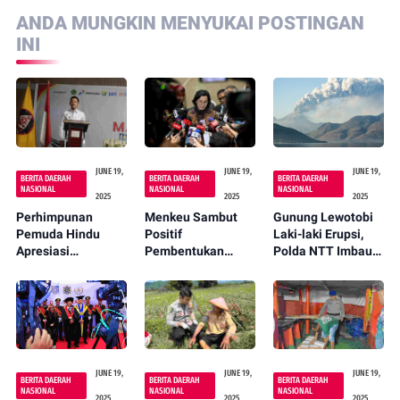
ANDA MUNGKIN MENYUKAI POSTINGAN
INI
JUNE 19,
JUNE 19,
JUNE 19,
BERITA DAERAH
BERITA DAERAH
BERITA DAERAH
NASIONAL
NASIONAL
NASIONAL
2025
2025
2025
Perhimpunan
Menkeu Sambut
Gunung Lewotobi
Pemuda Hindu
Positif
Laki-laki Erupsi,
Apresiasi
Pembentukan
Polda NTT Imbau
Pelaksanaan
Satgassus
Masyarakat
Bhakti Kesehatan
Optimalisasi
Tingkatkan
oleh Kapolri
Penerimaan
Kewaspadaan
Negara Yang di
Bentuk Polri
JUNE 19,
JUNE 19,
JUNE 19,
BERITA DAERAH
BERITA DAERAH
BERITA DAERAH
NASIONAL
NASIONAL
NASIONAL
2025
2025
2025