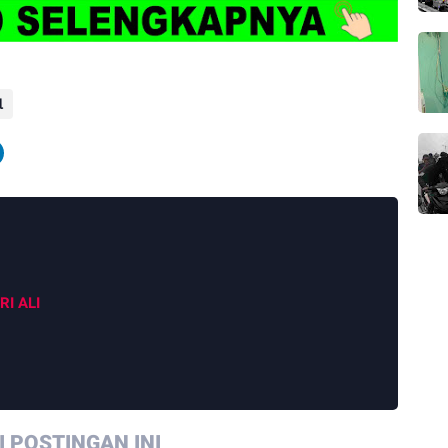
l
RI ALI
 POSTINGAN INI