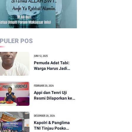
PULER POS
JUNI 12, 2025
Pemuda Adat Tabi:
Warga Harus Jadi
Garda Terdepan
Perdamaian di Papua
FEBRUARI 20, 2024
Appi dan Tenri Uji
Resmi Dilaporkan ke
Bawaslu, Yang Lain
Menyusul
DESEMBER 20, 2024
Kapolri & Panglima
TNI Tinjau Posko