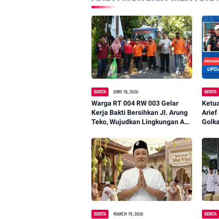
BERITA
JUNE 18, 2026
BERITA
Warga RT 004 RW 003 Gelar
Ketu
Kerja Bakti Bersihkan Jl. Arung
Arief
Teko, Wujudkan Lingkungan Asri
Golk
dan Nyaman
BERITA
MARCH 19, 2026
BERITA