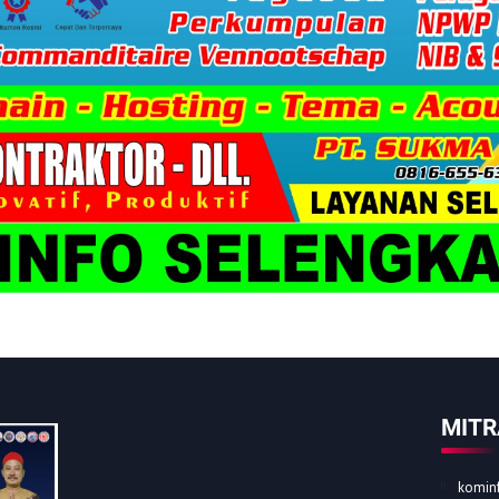
MITR
kominf