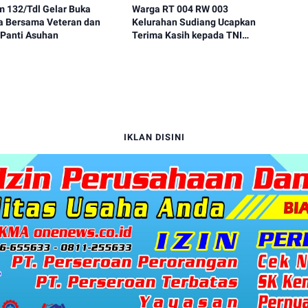
m 132/Tdl Gelar Buka
Warga RT 004 RW 003
a Bersama Veteran dan
Kelurahan Sudiang Ucapkan
 Panti Asuhan
Terima Kasih kepada TNI
Angkatan Udara (Komando
Pasukan Gerak Cepat)
IKLAN DISINI