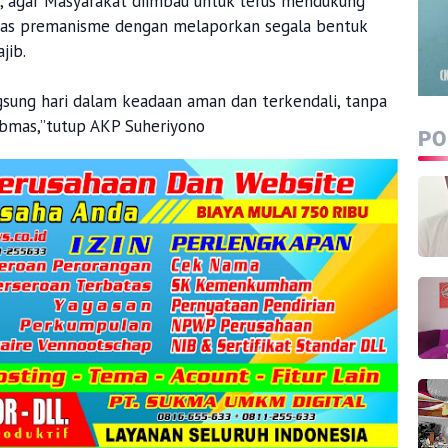
 agar Masyarakat diimbau untuk terus mendukung
as premanisme dengan melaporkan segala bentuk
jib.
gsung hari dalam keadaan aman dan terkendali, tanpa
bmas,”tutup AKP Suheriyono
PO