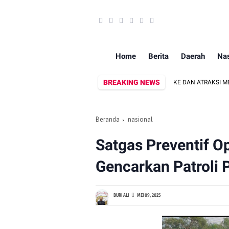
Home
Berita
Daerah
Nas
BREAKING NEWS
MAKASSAR MAKIN SERU! KAPAL PERANG, FUN BIKE DAN ATRAKSI MENANTI DI K
Beranda
nasional
Satgas Preventif O
Gencarkan Patroli 
BURI ALI
MEI 09, 2025