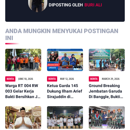
DIPOSTING OLEH
BURI ALI
ANDA MUNGKIN MENYUKAI POSTINGAN
INI
BERITA
JUNE 18, 2026
BERITA
MAY 12, 2026
BERITA
MARCH 29, 2026
Warga RT 004 RW
Ketua Garda 145
Ground Breaking
003 Gelar Kerja
Dukung Ilham Arief
Jembatan Garuda
Bakti Bersihkan Jl.
Sirajuddin di
Di Banggle, Bukti
Arung Teko,
Musda partai
Nyata Kehadiran
Wujudkan
Golkar
Negara Untuk
Lingkungan Asri
Rakyat
dan Nyaman