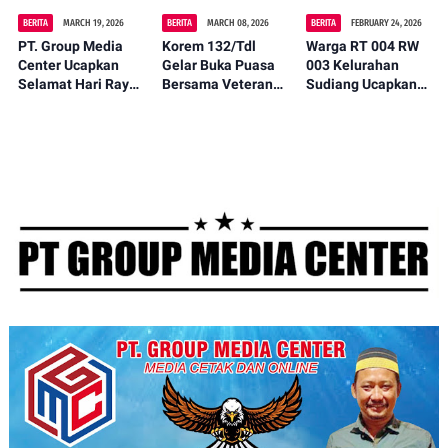
BERITA
MARCH 19, 2026
BERITA
MARCH 08, 2026
BERITA
FEBRUARY 24, 2026
PT. Group Media
Korem 132/Tdl
Warga RT 004 RW
Center Ucapkan
Gelar Buka Puasa
003 Kelurahan
Selamat Hari Raya
Bersama Veteran
Sudiang Ucapkan
Idul Fitri 1447 H
dan Anak Panti
Terima Kasih
Jadikan Momen
Asuhan
kepada TNI
Kemenangan
Angkatan Udara
Untuk Mempererat
(Komando Pasukan
Kebersamaan.
Gerak Cepat)