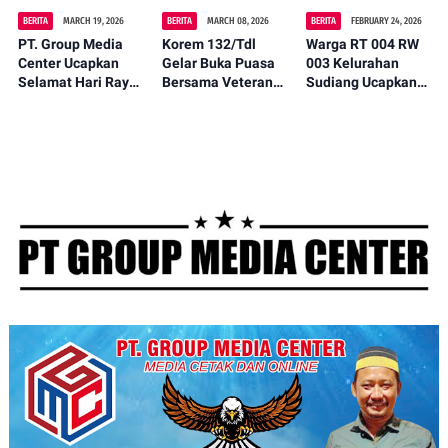
BERITA
MARCH 19, 2026
BERITA
MARCH 08, 2026
BERITA
FEBRUARY 24, 2026
PT. Group Media
Korem 132/Tdl
Warga RT 004 RW
Center Ucapkan
Gelar Buka Puasa
003 Kelurahan
Selamat Hari Raya
Bersama Veteran
Sudiang Ucapkan
Idul Fitri 1447 H
dan Anak Panti
Terima Kasih
Jadikan Momen
Asuhan
kepada TNI
Kemenangan
Angkatan Udara
Untuk Mempererat
(Komando Pasukan
Kebersamaan.
Gerak Cepat)