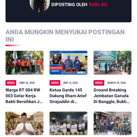
DIPOSTING OLEH
BURI ALI
ANDA MUNGKIN MENYUKAI POSTINGAN
INI
BERITA
JUNE 18, 2026
BERITA
MAY 12, 2026
BERITA
MARCH 29, 2026
Warga RT 004 RW
Ketua Garda 145
Ground Breaking
003 Gelar Kerja
Dukung Ilham Arief
Jembatan Garuda
Bakti Bersihkan Jl.
Sirajuddin di
Di Banggle, Bukti
Arung Teko,
Musda partai
Nyata Kehadiran
Wujudkan
Golkar
Negara Untuk
Lingkungan Asri
Rakyat
dan Nyaman