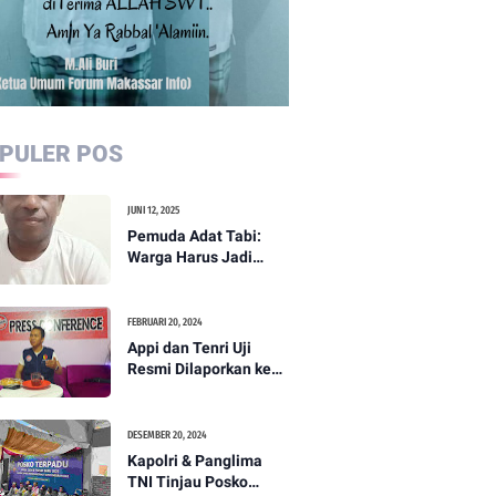
PULER POS
JUNI 12, 2025
Pemuda Adat Tabi:
Warga Harus Jadi
Garda Terdepan
Perdamaian di Papua
FEBRUARI 20, 2024
Appi dan Tenri Uji
Resmi Dilaporkan ke
Bawaslu, Yang Lain
Menyusul
DESEMBER 20, 2024
Kapolri & Panglima
TNI Tinjau Posko