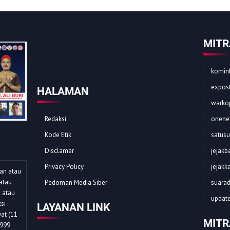
MITR
kominf
expost
HALAMAN
warkop
Redaksi
onene
Kode Etik
satusu
Disclamer
jejakba
Privacy Policy
jejakk
dan atau
atau
Pedoman Media Siber
suarad
l atau
update
si
LAYANAN LINK
at (11
MITR
1999