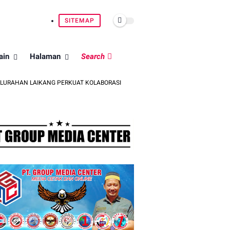
SITEMAP
ain
Halaman
Search
AIKANG PERKUAT KOLABORASI
PERKUAT SINERGITAS TNI-POLRI, K