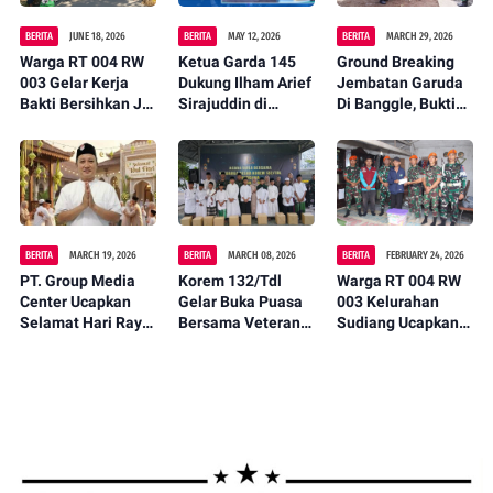
BERITA
JUNE 18, 2026
BERITA
MAY 12, 2026
BERITA
MARCH 29, 2026
Warga RT 004 RW
Ketua Garda 145
Ground Breaking
003 Gelar Kerja
Dukung Ilham Arief
Jembatan Garuda
Bakti Bersihkan Jl.
Sirajuddin di
Di Banggle, Bukti
Arung Teko,
Musda partai
Nyata Kehadiran
Wujudkan
Golkar
Negara Untuk
Lingkungan Asri
Rakyat
dan Nyaman
BERITA
MARCH 19, 2026
BERITA
MARCH 08, 2026
BERITA
FEBRUARY 24, 2026
PT. Group Media
Korem 132/Tdl
Warga RT 004 RW
Center Ucapkan
Gelar Buka Puasa
003 Kelurahan
Selamat Hari Raya
Bersama Veteran
Sudiang Ucapkan
Idul Fitri 1447 H
dan Anak Panti
Terima Kasih
Jadikan Momen
Asuhan
kepada TNI
Kemenangan
Angkatan Udara
Untuk Mempererat
(Komando Pasukan
Kebersamaan.
Gerak Cepat)