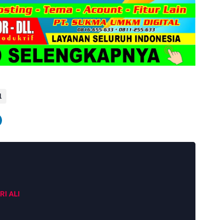
l
RI ALI