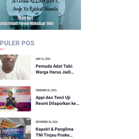
PULER POS
JUNI 12, 2025
Pemuda Adat Tabi:
Warga Harus Jadi
Garda Terdepan
Perdamaian di Papua
FEBRUARI 20, 2024
Appi dan Tenri Uji
Resmi Dilaporkan ke
Bawaslu, Yang Lain
Menyusul
DESEMBER 20, 2024
Kapolri & Panglima
TNI Tinjau Posko