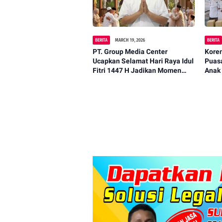
BERITA
MARCH 19, 2026
BERITA
PT. Group Media Center
Kore
Ucapkan Selamat Hari Raya Idul
Puas
Fitri 1447 H Jadikan Momen
Anak
Kemenangan Untuk
Mempererat Kebersamaan.