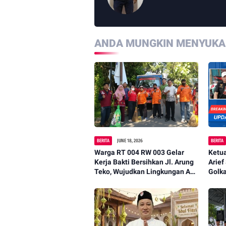
ANDA MUNGKIN MENYUKAI
BERITA
JUNE 18, 2026
BERITA
Warga RT 004 RW 003 Gelar
Ketu
Kerja Bakti Bersihkan Jl. Arung
Arief
Teko, Wujudkan Lingkungan Asri
Golk
dan Nyaman