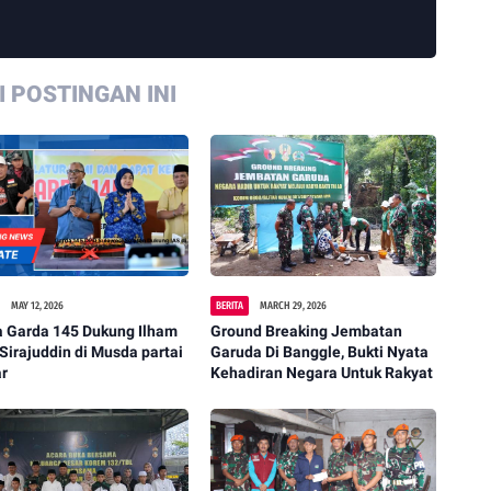
 POSTINGAN INI
MAY 12, 2026
BERITA
MARCH 29, 2026
a Garda 145 Dukung Ilham
Ground Breaking Jembatan
 Sirajuddin di Musda partai
Garuda Di Banggle, Bukti Nyata
ar
Kehadiran Negara Untuk Rakyat