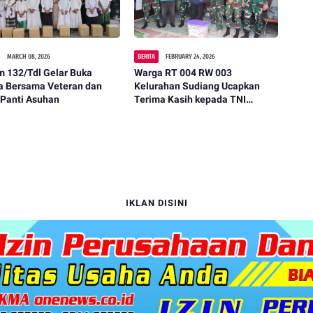
MARCH 08, 2026
BERITA
FEBRUARY 24, 2026
m 132/Tdl Gelar Buka
Warga RT 004 RW 003
a Bersama Veteran dan
Kelurahan Sudiang Ucapkan
 Panti Asuhan
Terima Kasih kepada TNI
Angkatan Udara (Komando
Pasukan Gerak Cepat)
IKLAN DISINI