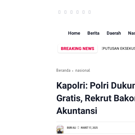
Home
Berita
Daerah
Nas
BREAKING NEWS
OB BATALYON B PELOPOR KAWAL PEMBACAAN KEPUTUSAN EKSEKUSI LAHAN DI 
Beranda
nasional
Kapolri: Polri Duk
Gratis, Rekrut Bak
Akuntansi
BURI ALI
MARET 17, 2025