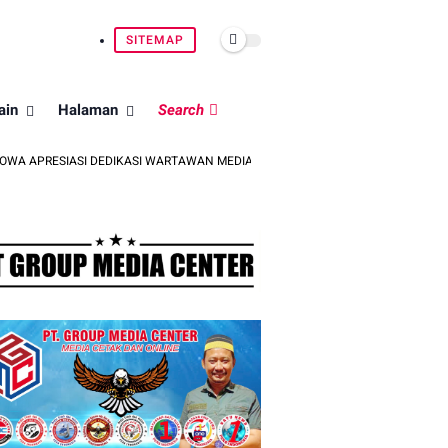
SITEMAP
ain
Halaman
Search
SI DEDIKASI WARTAWAN MEDIA MITRA
TIM ESCAPE BRIMOB BATALY