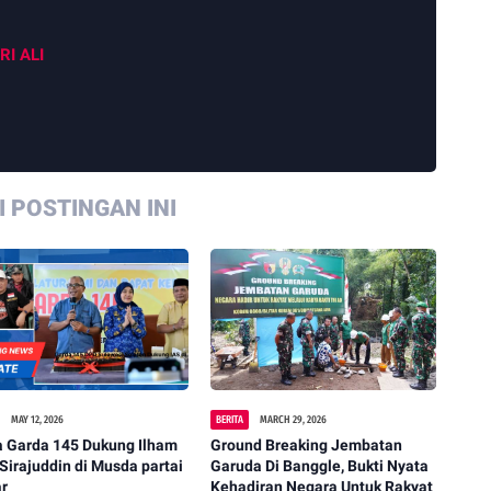
RI ALI
 POSTINGAN INI
MAY 12, 2026
BERITA
MARCH 29, 2026
a Garda 145 Dukung Ilham
Ground Breaking Jembatan
 Sirajuddin di Musda partai
Garuda Di Banggle, Bukti Nyata
ar
Kehadiran Negara Untuk Rakyat