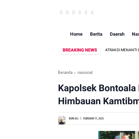
Home
Berita
Daerah
Nas
BREAKING NEWS
 MAKIN SERU! KAPAL PERANG, FUN BIKE DAN ATRAKSI MENANTI DI KODAERAL 
Beranda
nasional
Kapolsek Bontoala 
Himbauan Kamtibma
BURI ALI
FEBRUARI 17, 2025