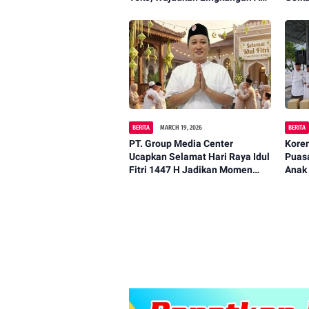
dan Nyaman
BERITA
MARCH 19, 2026
BERITA
PT. Group Media Center
Kore
Ucapkan Selamat Hari Raya Idul
Puas
Fitri 1447 H Jadikan Momen
Anak
Kemenangan Untuk
Mempererat Kebersamaan.