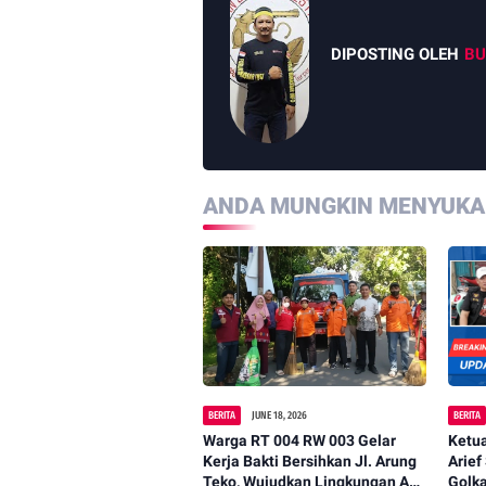
DIPOSTING OLEH
BU
ANDA MUNGKIN MENYUKAI
BERITA
JUNE 18, 2026
BERITA
Warga RT 004 RW 003 Gelar
Ketu
Kerja Bakti Bersihkan Jl. Arung
Arief
Teko, Wujudkan Lingkungan Asri
Golk