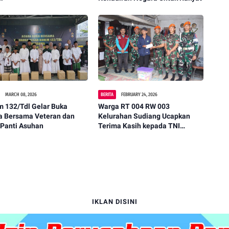
MARCH 08, 2026
BERITA
FEBRUARY 24, 2026
m 132/Tdl Gelar Buka
Warga RT 004 RW 003
a Bersama Veteran dan
Kelurahan Sudiang Ucapkan
 Panti Asuhan
Terima Kasih kepada TNI
Angkatan Udara (Komando
Pasukan Gerak Cepat)
IKLAN DISINI