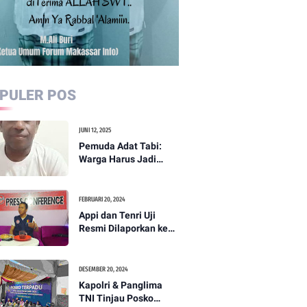
PULER POS
JUNI 12, 2025
Pemuda Adat Tabi:
Warga Harus Jadi
Garda Terdepan
Perdamaian di Papua
FEBRUARI 20, 2024
Appi dan Tenri Uji
Resmi Dilaporkan ke
Bawaslu, Yang Lain
Menyusul
DESEMBER 20, 2024
Kapolri & Panglima
TNI Tinjau Posko