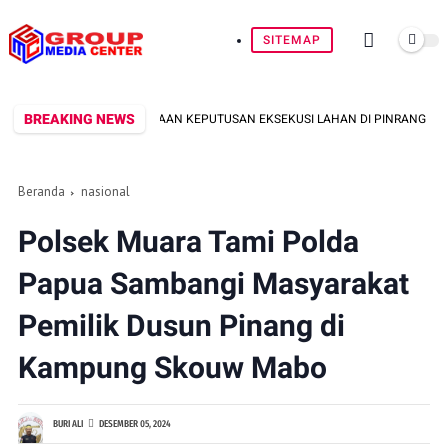
SITEMAP
BREAKING NEWS
POR KAWAL PEMBACAAN KEPUTUSAN EKSEKUSI LAHAN DI PINRANG
B
Beranda
nasional
Polsek Muara Tami Polda
Papua Sambangi Masyarakat
Pemilik Dusun Pinang di
Kampung Skouw Mabo
BURI ALI
DESEMBER 05, 2024