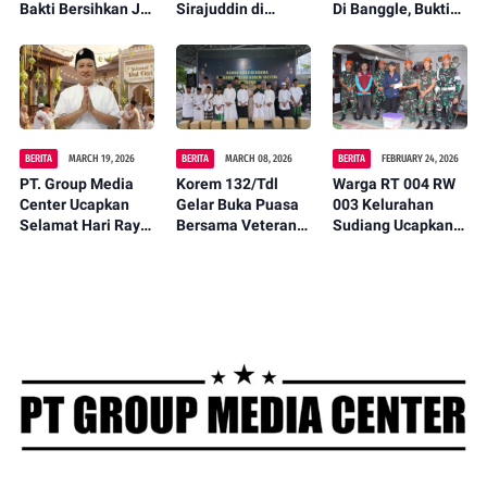
Bakti Bersihkan Jl.
Sirajuddin di
Di Banggle, Bukti
Arung Teko,
Musda partai
Nyata Kehadiran
Wujudkan
Golkar
Negara Untuk
Lingkungan Asri
Rakyat
dan Nyaman
BERITA
MARCH 19, 2026
BERITA
MARCH 08, 2026
BERITA
FEBRUARY 24, 2026
PT. Group Media
Korem 132/Tdl
Warga RT 004 RW
Center Ucapkan
Gelar Buka Puasa
003 Kelurahan
Selamat Hari Raya
Bersama Veteran
Sudiang Ucapkan
Idul Fitri 1447 H
dan Anak Panti
Terima Kasih
Jadikan Momen
Asuhan
kepada TNI
Kemenangan
Angkatan Udara
Untuk Mempererat
(Komando Pasukan
Kebersamaan.
Gerak Cepat)