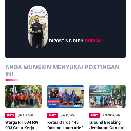
DIPOSTING OLEH
BURI ALI
ANDA MUNGKIN MENYUKAI POSTINGAN
INI
BERITA
JUNE 18, 2026
BERITA
MAY 12, 2026
BERITA
MARCH 29, 2026
Warga RT 004 RW
Ketua Garda 145
Ground Breaking
003 Gelar Kerja
Dukung Ilham Arief
Jembatan Garuda