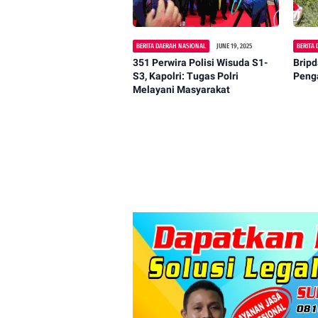
BERITA DAERAH NASIONAL
JUNE 19, 2025
BERITA
351 Perwira Polisi Wisuda S1-
Bripd
S3, Kapolri: Tugas Polri
Peng
Melayani Masyarakat