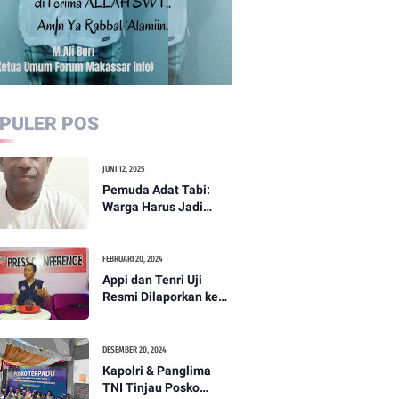
PULER POS
JUNI 12, 2025
Pemuda Adat Tabi:
Warga Harus Jadi
Garda Terdepan
Perdamaian di Papua
FEBRUARI 20, 2024
Appi dan Tenri Uji
Resmi Dilaporkan ke
Bawaslu, Yang Lain
Menyusul
DESEMBER 20, 2024
Kapolri & Panglima
TNI Tinjau Posko