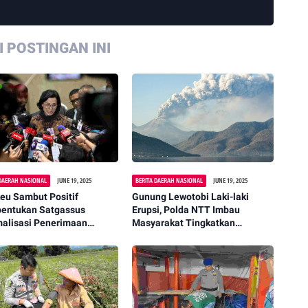
 POSTINGAN INI
 DAERAH NASIONAL
JUNE 19, 2025
BERITA DAERAH NASIONAL
JUNE 19, 2025
eu Sambut Positif
Gunung Lewotobi Laki-laki
entukan Satgassus
Erupsi, Polda NTT Imbau
malisasi Penerimaan
Masyarakat Tingkatkan
a Yang di Bentuk Polri
Kewaspadaan