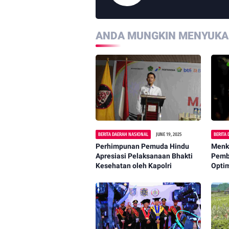
ANDA MUNGKIN MENYUKAI
BERITA DAERAH NASIONAL
JUNE 19, 2025
BERITA
Perhimpunan Pemuda Hindu
Menk
Apresiasi Pelaksanaan Bhakti
Pemb
Kesehatan oleh Kapolri
Opti
Negar