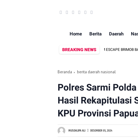
Home
Berita
Daerah
Nas
BREAKING NEWS
EDIKASI WARTAWAN MEDIA MITRA
TIM ESCAPE BRIMOB BATALYON B 
Beranda
berita daerah nasional
Polres Sarmi Polda
Hasil Rekapitulasi
KPU Provinsi Papu
MUSDALIPA ALI
DESEMBER 05, 2024