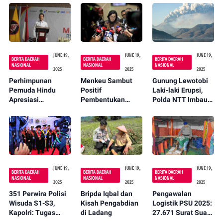
JUNE 19,
JUNE 19,
JUNE 19,
BERITA DAERAH
BERITA DAERAH
BERITA DAERAH
NASIONAL
NASIONAL
NASIONAL
2025
2025
2025
Perhimpunan
Menkeu Sambut
Gunung Lewotobi
Pemuda Hindu
Positif
Laki-laki Erupsi,
Apresiasi
Pembentukan
Polda NTT Imbau
Pelaksanaan
Satgassus
Masyarakat
Bhakti Kesehatan
Optimalisasi
Tingkatkan
oleh Kapolri
Penerimaan
Kewaspadaan
Negara Yang di
Bentuk Polri
JUNE 19,
JUNE 19,
JUNE 19,
BERITA DAERAH
BERITA DAERAH
BERITA DAERAH
NASIONAL
NASIONAL
NASIONAL
2025
2025
2025
351 Perwira Polisi
Bripda Iqbal dan
Pengawalan
Wisuda S1-S3,
Kisah Pengabdian
Logistik PSU 2025:
Kapolri: Tugas
di Ladang
27.671 Surat Suara
Polri Melayani
digeser ke