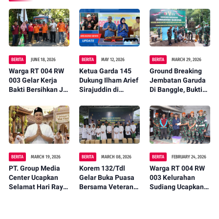
BERITA
JUNE 18, 2026
BERITA
MAY 12, 2026
BERITA
MARCH 29, 2026
Warga RT 004 RW
Ketua Garda 145
Ground Breaking
003 Gelar Kerja
Dukung Ilham Arief
Jembatan Garuda
Bakti Bersihkan Jl.
Sirajuddin di
Di Banggle, Bukti
Arung Teko,
Musda partai
Nyata Kehadiran
Wujudkan
Golkar
Negara Untuk
Lingkungan Asri
Rakyat
dan Nyaman
BERITA
MARCH 19, 2026
BERITA
MARCH 08, 2026
BERITA
FEBRUARY 24, 2026
PT. Group Media
Korem 132/Tdl
Warga RT 004 RW
Center Ucapkan
Gelar Buka Puasa
003 Kelurahan
Selamat Hari Raya
Bersama Veteran
Sudiang Ucapkan
Idul Fitri 1447 H
dan Anak Panti
Terima Kasih
Jadikan Momen
Asuhan
kepada TNI
Kemenangan
Angkatan Udara