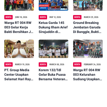
BERITA
JUNE 18, 2026
BERITA
MAY 12, 2026
BERITA
MARCH 29, 2026
Warga RT 004 RW
Ketua Garda 145
Ground Breaking
003 Gelar Kerja
Dukung Ilham Arief
Jembatan Garuda
Bakti Bersihkan Jl.
Sirajuddin di
Di Banggle, Bukti
Arung Teko,
Musda partai
Nyata Kehadiran
Wujudkan
Golkar
Negara Untuk
Lingkungan Asri
Rakyat
dan Nyaman
BERITA
MARCH 19, 2026
BERITA
MARCH 08, 2026
BERITA
FEBRUARY 24, 2026
PT. Group Media
Korem 132/Tdl
Warga RT 004 RW
Center Ucapkan
Gelar Buka Puasa
003 Kelurahan
Selamat Hari Raya
Bersama Veteran
Sudiang Ucapkan
Idul Fitri 1447 H
dan Anak Panti
Terima Kasih
Jadikan Momen
Asuhan
kepada TNI
Kemenangan
Angkatan Udara
Untuk Mempererat
(Komando Pasukan
Kebersamaan.
Gerak Cepat)