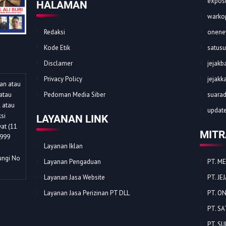
expost
HALAMAN
warkop
Redaksi
onene
Kode Etik
satusu
Disclamer
jejakba
Privacy Policy
jejakk
dan atau
atau
Pedoman Media Siber
suarad
l atau
update
si
LAYANAN LINK
at (11
MITR
1999
Layanan Iklan
ungi No
Layanan Pengaduan
PT. M
Layanan Jasa Website
PT. J
Layanan Jasa Perizinan PT DLL
PT. O
PT. S
PT. S