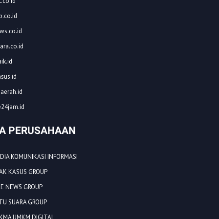
.co.id
.co.id
ws.co.id
ara.co.id
ik.id
asus.id
aerah.id
24jam.id
A PERUSAHAAN
EDIA KOMUNIKASI INFORMASI
EJAK KASUS GROUP
NE NEWS GROUP
ATU SUARA GROUP
UKMA UMKM DIGITAL