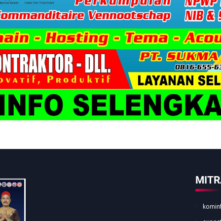
MITR
kominf