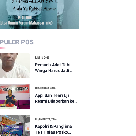
PULER POS
JUNI 12, 2025
Pemuda Adat Tabi:
Warga Harus Jadi
Garda Terdepan
Perdamaian di Papua
FEBRUARI 20, 2024
Appi dan Tenri Uji
Resmi Dilaporkan ke
Bawaslu, Yang Lain
Menyusul
DESEMBER 20, 2024
Kapolri & Panglima
TNI Tinjau Posko