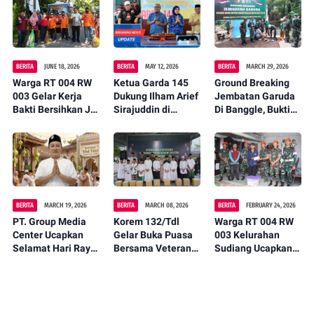
BERITA
JUNE 18, 2026
BERITA
MAY 12, 2026
BERITA
MARCH 29, 2026
Warga RT 004 RW
Ketua Garda 145
Ground Breaking
003 Gelar Kerja
Dukung Ilham Arief
Jembatan Garuda
Bakti Bersihkan Jl.
Sirajuddin di
Di Banggle, Bukti
Arung Teko,
Musda partai
Nyata Kehadiran
Wujudkan
Golkar
Negara Untuk
Lingkungan Asri
Rakyat
dan Nyaman
BERITA
MARCH 19, 2026
BERITA
MARCH 08, 2026
BERITA
FEBRUARY 24, 2026
PT. Group Media
Korem 132/Tdl
Warga RT 004 RW
Center Ucapkan
Gelar Buka Puasa
003 Kelurahan
Selamat Hari Raya
Bersama Veteran
Sudiang Ucapkan
Idul Fitri 1447 H
dan Anak Panti
Terima Kasih
Jadikan Momen
Asuhan
kepada TNI
Kemenangan
Angkatan Udara
Untuk Mempererat
(Komando Pasukan