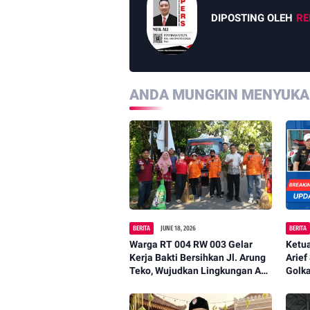
DIPOSTING OLEH
RE
ANDA MUNGKIN MENYUKAI
BERITA
JUNE 18, 2026
BERITA
Warga RT 004 RW 003 Gelar
Ketu
Kerja Bakti Bersihkan Jl. Arung
Arief
Teko, Wujudkan Lingkungan Asri
Golk
dan Nyaman