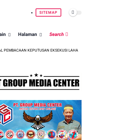
SITEMAP
ain
Halaman
Search
AN KEPUTUSAN EKSEKUSI LAHAN DI PINRANG
BRIGJEN POL. DR. M