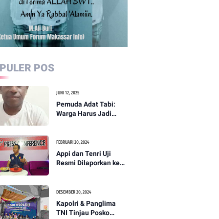
PULER POS
JUNI 12, 2025
Pemuda Adat Tabi:
Warga Harus Jadi
Garda Terdepan
Perdamaian di Papua
FEBRUARI 20, 2024
Appi dan Tenri Uji
Resmi Dilaporkan ke
Bawaslu, Yang Lain
Menyusul
DESEMBER 20, 2024
Kapolri & Panglima
TNI Tinjau Posko