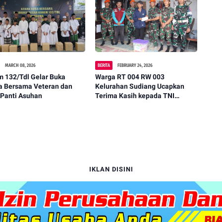
MARCH 08, 2026
BERITA
FEBRUARY 24, 2026
m 132/Tdl Gelar Buka
Warga RT 004 RW 003
a Bersama Veteran dan
Kelurahan Sudiang Ucapkan
 Panti Asuhan
Terima Kasih kepada TNI
Angkatan Udara (Komando
Pasukan Gerak Cepat)
IKLAN DISINI