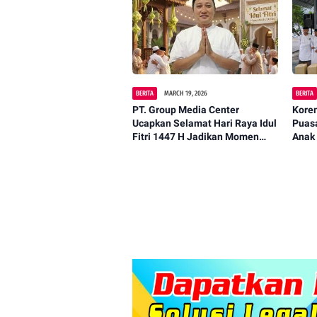
BERITA
MARCH 19, 2026
BERITA
PT. Group Media Center
Kore
Ucapkan Selamat Hari Raya Idul
Puas
Fitri 1447 H Jadikan Momen
Anak
Kemenangan Untuk
Mempererat Kebersamaan.