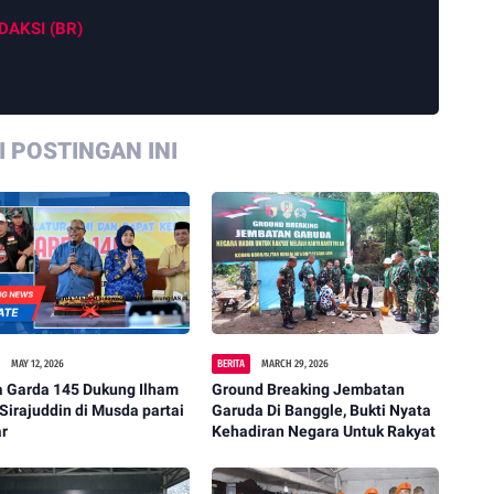
DAKSI (BR)
 POSTINGAN INI
MAY 12, 2026
BERITA
MARCH 29, 2026
a Garda 145 Dukung Ilham
Ground Breaking Jembatan
 Sirajuddin di Musda partai
Garuda Di Banggle, Bukti Nyata
ar
Kehadiran Negara Untuk Rakyat