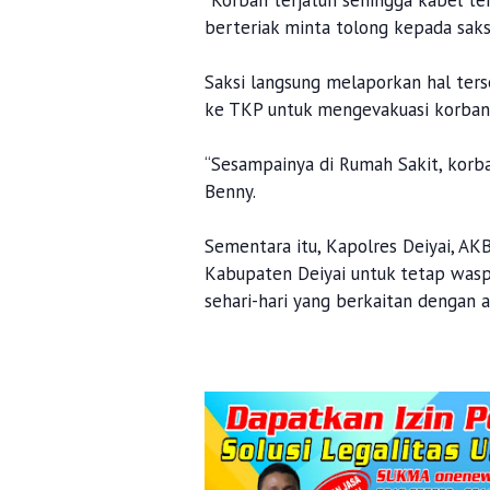
“Korban terjatuh sehingga kabel te
berteriak minta tolong kepada saksi
Saksi langsung melaporkan hal ter
ke TKP untuk mengevakuasi korba
“Sesampainya di Rumah Sakit, korb
Benny.
Sementara itu, Kapolres Deiyai, AK
Kabupaten Deiyai untuk tetap wasp
sehari-hari yang berkaitan dengan al