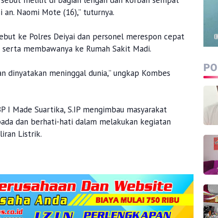
rsebut melilit di bagian lengan dan korban sempat
 an. Naomi Mote (16),” tuturnya.
sebut ke Polres Deiyai dan personel merespon cepat
n serta membawanya ke Rumah Sakit Madi.
PO
an dinyatakan meninggal dunia,” ungkap Kombes
BP I Made Suartika, S.IP mengimbau masyarakat
ada dan berhati-hati dalam melakukan kegiatan
iran Listrik.