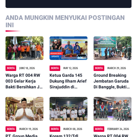
ANDA MUNGKIN MENYUKAI POSTINGAN
INI
BERITA
JUNE 18, 2026
BERITA
MAY 12, 2026
BERITA
MARCH 29, 2026
Warga RT 004 RW
Ketua Garda 145
Ground Breaking
003 Gelar Kerja
Dukung Ilham Arief
Jembatan Garuda
Bakti Bersihkan Jl.
Sirajuddin di
Di Banggle, Bukti
Arung Teko,
Musda partai
Nyata Kehadiran
Wujudkan
Golkar
Negara Untuk
Lingkungan Asri
Rakyat
dan Nyaman
BERITA
MARCH 19, 2026
BERITA
MARCH 08, 2026
BERITA
FEBRUARY 24, 2026
PT. Group Media
Korem 132/Tdl
Warga RT 004 RW