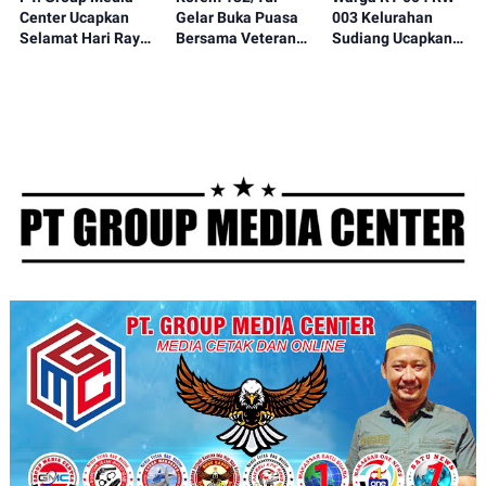
Center Ucapkan
Gelar Buka Puasa
003 Kelurahan
Selamat Hari Raya
Bersama Veteran
Sudiang Ucapkan
Idul Fitri 1447 H
dan Anak Panti
Terima Kasih
Jadikan Momen
Asuhan
kepada TNI
Kemenangan
Angkatan Udara
Untuk Mempererat
(Komando Pasukan
Kebersamaan.
Gerak Cepat)