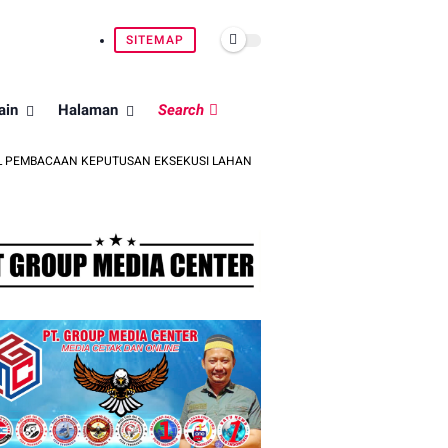
SITEMAP
ain
Halaman
Search
 KEPUTUSAN EKSEKUSI LAHAN DI PINRANG
BRIGJEN POL. DR. MOK