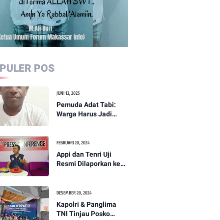
PULER POS
JUNI 12, 2025
Pemuda Adat Tabi:
Warga Harus Jadi
Garda Terdepan
Perdamaian di Papua
FEBRUARI 20, 2024
Appi dan Tenri Uji
Resmi Dilaporkan ke
Bawaslu, Yang Lain
Menyusul
DESEMBER 20, 2024
Kapolri & Panglima
TNI Tinjau Posko