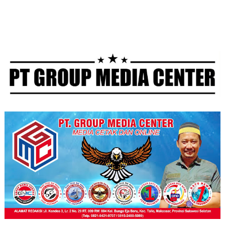
Jadikan Momen
Asuhan
kepada TNI
Kemenangan
Angkatan Udara
Untuk Mempererat
(Komando Pasukan
Kebersamaan.
Gerak Cepat)