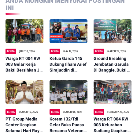
ANDA MUNGKIN MENYUKAI POSTINGAN
INI
BERITA
JUNE 18, 2026
BERITA
MAY 12, 2026
BERITA
MARCH 29, 2026
Warga RT 004 RW
Ketua Garda 145
Ground Breaking
003 Gelar Kerja
Dukung Ilham Arief
Jembatan Garuda
Bakti Bersihkan Jl.
Sirajuddin di
Di Banggle, Bukti
Arung Teko,
Musda partai
Nyata Kehadiran
Wujudkan
Golkar
Negara Untuk
Lingkungan Asri
Rakyat
dan Nyaman
BERITA
MARCH 19, 2026
BERITA
MARCH 08, 2026
BERITA
FEBRUARY 24, 2026
PT. Group Media
Korem 132/Tdl
Warga RT 004 RW
Center Ucapkan
Gelar Buka Puasa
003 Kelurahan
Selamat Hari Raya
Bersama Veteran
Sudiang Ucapkan
Idul Fitri 1447 H
dan Anak Panti
Terima Kasih